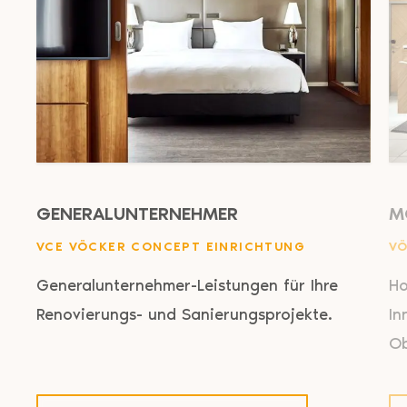
GENERALUNTERNEHMER
M
VCE VÖCKER CONCEPT EINRICHTUNG
VÖ
Generalunternehmer-Leistungen für Ihre
Ho
Renovierungs- und Sanierungsprojekte.
In
Ob