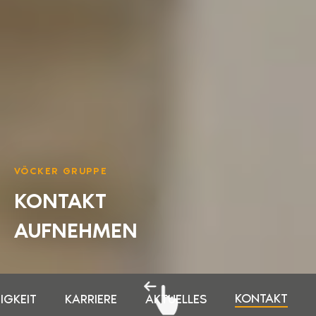
VÖCKER GRUPPE
KONTAKT
AUFNEHMEN
KONTAKT
IGKEIT
KARRIERE
AKTUELLES