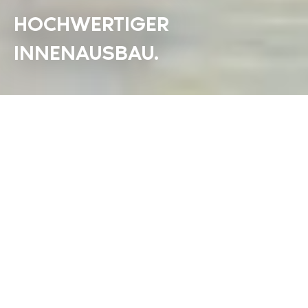
HOCHWERTIGER
INNENAUSBAU.
SHERATON ESSEN
HOTEL.
Mitten in der Ruhrmetropole Essen, direkt
am Stadtpark gelegen, heißt das 4****-